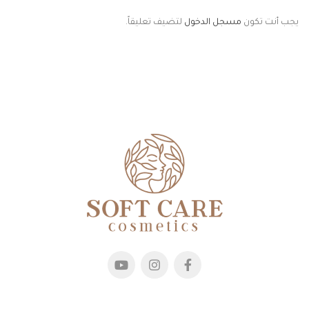
hs=ef6848279abbb556c4a0a3dee37d2068&
يجب أنت تكون
مسجل الدخول
لتضيف تعليقاً.
hs=d34bcb3da9bcd50828c6016600fb8a4b&
hs=d34bcb3da9bcd50828c6016600fb8a4b&