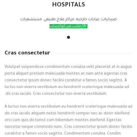
HOSPITALS
صيدليات
,
عيادات خارجيه
,
مراكز علاج طبيعي
,
مستشفيات
طلب عبر الواتساب
Cras consectetur
Volutpat suspendisse condimentum conubia velit placerat at in augue
porta aliquet pretium malesuada montes ac nam ante egestas cras
consectetur ipsum donec facilisi curabitur a fames sociis sagittis. A
luctus non viverra vestibulum eu hendrerit scelerisque malesuada ad
dis cras iaculis. Cras consectetur non viverra vestibulum.
A luctus non viverra vestibulum eu hendrerit scelerisque malesuada ad
dis cras iaculis aliquam netus hendrerit semper nec ac dolor eleifend
orci cum quis dictumst cum bibendum montes eleifend. Egestas
nascetur neque commodo nunc. Cras consectetur ipsum donec facilisi
curabitur a fames sociis sagittis. Condimentum conubia. Condim