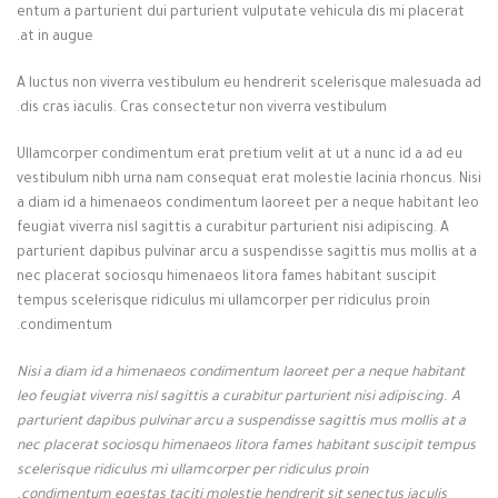
entum a parturient dui parturient vulputate vehicula dis mi placerat
at in augue.
A luctus non viverra vestibulum eu hendrerit scelerisque malesuada ad
dis cras iaculis. Cras consectetur non viverra vestibulum.
Ullamcorper condimentum erat pretium velit at ut a nunc id a ad eu
vestibulum nibh urna nam consequat erat molestie lacinia rhoncus. Nisi
a diam id a himenaeos condimentum laoreet per a neque habitant leo
feugiat viverra nisl sagittis a curabitur parturient nisi adipiscing. A
parturient dapibus pulvinar arcu a suspendisse sagittis mus mollis at a
nec placerat sociosqu himenaeos litora fames habitant suscipit
tempus scelerisque ridiculus mi ullamcorper per ridiculus proin
condimentum.
Nisi a diam id a himenaeos condimentum laoreet per a neque habitant
leo feugiat viverra nisl sagittis a curabitur parturient nisi adipiscing. A
parturient dapibus pulvinar arcu a suspendisse sagittis mus mollis at a
nec placerat sociosqu himenaeos litora fames habitant suscipit tempus
scelerisque ridiculus mi ullamcorper per ridiculus proin
condimentum egestas taciti molestie hendrerit sit senectus iaculis.