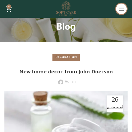
0
Blog
DECORATION
New home decor from John Doerson
Admin
26
أغسطس