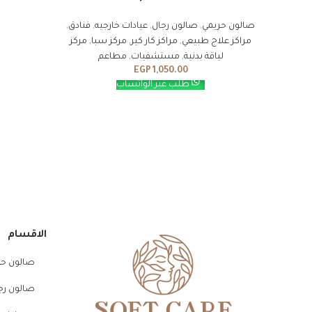
صالون حريمي
,
صالون رجال
,
عيادات خارجيه
,
فنادق
,
مراكز علاج طبيعي
,
مراكز كار كير
,
مركز سبا
,
مركز
لياقة بدنية
,
مستشفيات
,
مطاعم
EGP
1,050.00
طلب عبر الواتساب
الاقسام
صالون حر
صالون رج