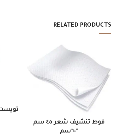
RELATED PRODUCTS
تويست 
ADD TO CART
فوط تنشيف شعر ٤٥ سم
*٦٠سم