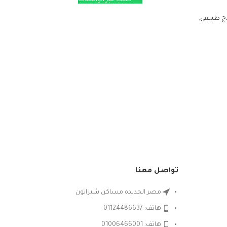
طلب عبر الواتساب
اج طبيعي
,
تواصل معنا
مصر الجديده مساكن شيراتون
هاتف: 01124486637
هاتف: 01006466001