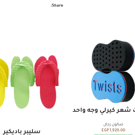
Share:
ADD TO CART
شعر كيرلي وجه واحد
صالون رجال
ADD TO CART
EGP
1,920.00
سليبر باديكير